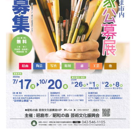
7
づ
日
く
り
協
会