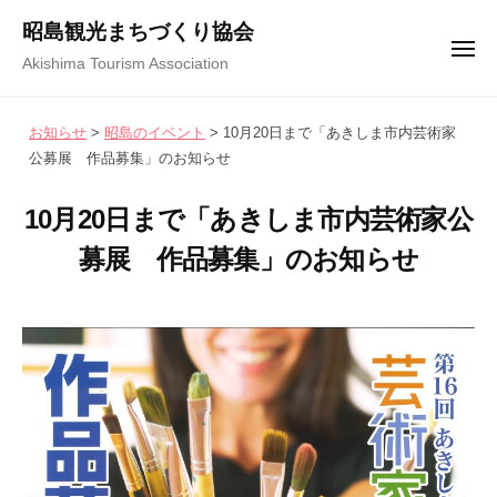
コ
ュ
昭島観光まちづくり協会
ー
ン
メ
Akishima Tourism Association
テ
ニ
ュ
ン
ー
お知らせ
>
昭島のイベント
>
10月20日まで「あきしま市内芸術家
ツ
公募展 作品募集」のお知らせ
へ
ス
10月20日まで「あきしま市内芸術家公
キ
募展 作品募集」のお知らせ
ッ
プ
2
b
/
0
y
0
2
昭
件
3
島
の
年
観
コ
7
光
メ
月
ま
ン
1
ち
ト