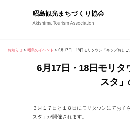
コ
ン
昭島観光まちづくり協会
テ
Akishima Tourism Association
ン
ツ
へ
お知らせ
>
昭島のイベント
>
6月17日・18日モリタウン「キッズおし
ス
キ
6月17日・18日モリ
ッ
スタ」
プ
2
b
/
0
y
0
６月１７日と１８日にモリタウンにてお子
2
昭
件
スタ」が開催されます。
3
島
の
年
観
コ