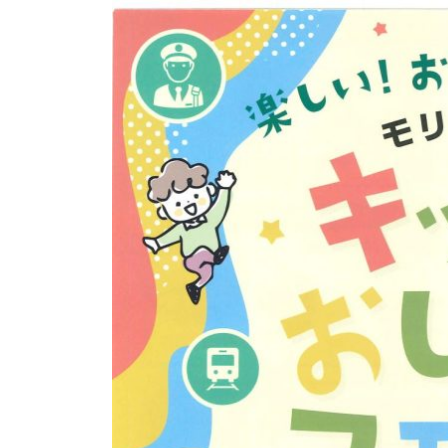
6
光
メ
月
ま
ン
1
ち
ト
日
づ
く
り
協
会