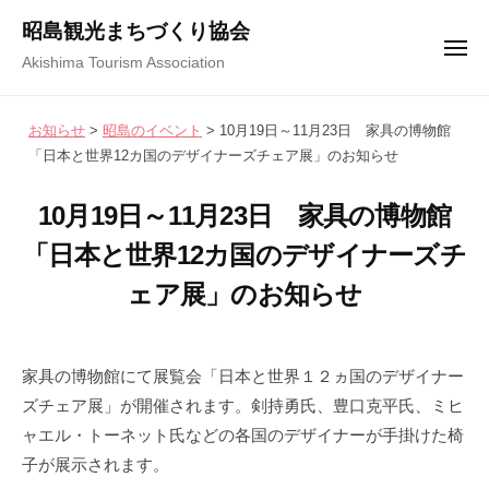
コ
ュ
昭島観光まちづくり協会
ー
ン
メ
Akishima Tourism Association
テ
ニ
ュ
ン
ー
お知らせ
>
昭島のイベント
>
10月19日～11月23日 家具の博物館
ツ
「日本と世界12カ国のデザイナーズチェア展」のお知らせ
へ
ス
10月19日～11月23日 家具の博物館
キ
「日本と世界12カ国のデザイナーズチ
ッ
プ
ェア展」のお知らせ
2
b
/
0
y
0
家具の博物館にて展覧会「日本と世界１２ヵ国のデザイナー
2
昭
件
ズチェア展」が開催されます。剣持勇氏、豊口克平氏、ミヒ
5
島
の
ャエル・トーネット氏などの各国のデザイナーが手掛けた椅
年
観
コ
子が展示されます。
1
光
メ