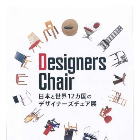
0
ま
ン
月
ち
ト
1
づ
5
く
日
り
協
会