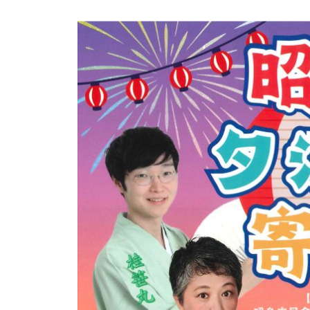
6
光
メ
月
ま
ン
1
ち
ト
9
づ
日
く
り
協
会