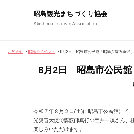
コ
ン
昭島観光まちづくり協会
テ
Akishima Tourism Association
ン
ツ
へ
お知らせ
>
昭島のイベント
>
8月2日 昭島市公民館「昭島夕涼み寄席
ス
キ
8月2日 昭島市公民
ッ
プ
2
b
/
0
y
0
令和７年８月２日(土)に昭島市公民館にて
2
昭
件
光親善大使で講談師真打の宝井一凜さん、
5
島
の
楽しみいただけます。
年
観
コ