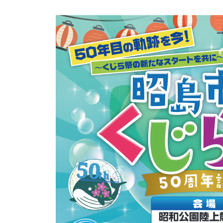
8
光
メ
月
ま
ン
1
ち
ト
日
づ
く
り
協
会