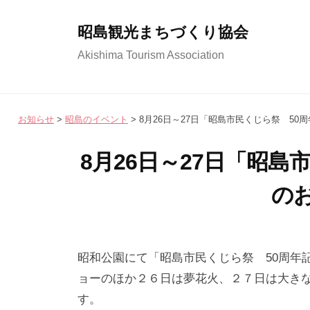
コ
ン
昭島観光まちづくり協会
テ
Akishima Tourism Association
ン
ツ
へ
お知らせ
>
昭島のイベント
>
8月26日～27日「昭島市民くじら祭 50
ス
キ
8月26日～27日「昭島
ッ
の
プ
2
b
/
0
y
0
昭和公園にて「昭島市民くじら祭 50周年
2
昭
件
ョーのほか２６日は夢花火、２７日は大き
3
島
の
す。
年
観
コ