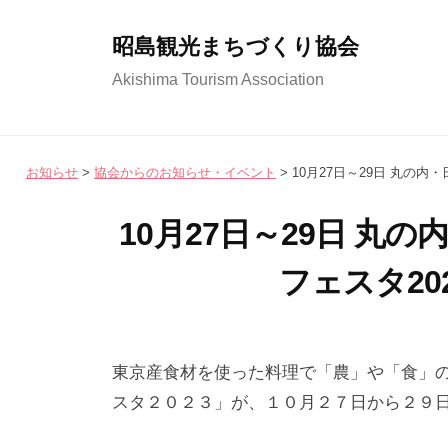
コ
ン
昭島観光まちづくり協会
テ
Akishima Tourism Association
ン
ツ
へ
お知らせ
>
協会からのお知らせ・イベント
>
10月27日～29日 丸の
ス
キ
10月27日～29日 丸
ッ
フェスタ20
プ
2
b
/
0
y
0
東京産食材を使った料理で「農」や「食」
2
昭
件
スタ２０２３」が、１０月２７日から２９
3
島
の
年
観
コ