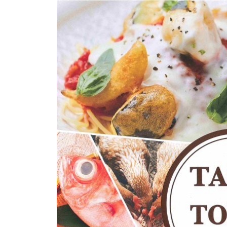
1
光
メ
0
ま
ン
月
ち
ト
1
づ
9
く
日
り
協
会