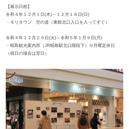
2
づ
【展示日程】
日
く
令和４年１２月１日(木)～１２月１８日(日)
り
・モリタウン 空の道（東館北口入口を入ってすぐ）
協
会
令和４年１２月２０日(火)～令和５年１月９日(月)
・昭島観光案内所（JR昭島駅北口階段下）※月曜定休日
（祝日の場合は翌日）