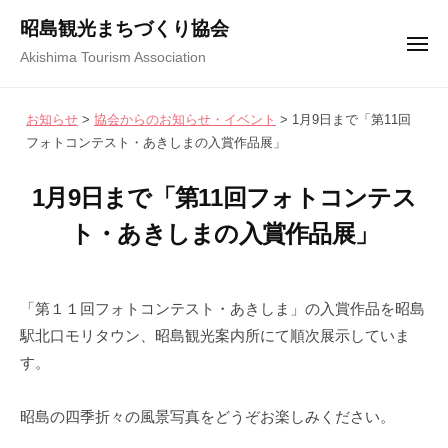
コ
ュ
昭島観光まちづくり協会
ー
ン
メ
Akishima Tourism Association
テ
ニ
ュ
ン
ー
お知らせ
>
協会からのお知らせ・イベント
>
1月9日まで「第11回
ツ
フォトコンテスト・あきしまの入賞作品展」
へ
ス
1月9日まで「第11回フォトコンテス
キ
ト・あきしまの入賞作品展」
ッ
プ
2
b
/
0
y
0
「第１１回フォトコンテスト・あきしま」の入賞作品を昭島
2
昭
件
駅北口モリタウン、昭島観光案内所にて順次展示していま
2
島
の
す。
年
観
コ
1
光
メ
昭島の四季折々の風景写真をどうぞお楽しみください。
2
ま
ン
月
ち
ト