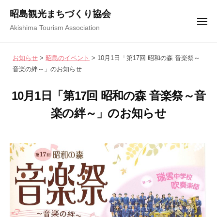
コ
ュ
昭島観光まちづくり協会
ー
ン
メ
Akishima Tourism Association
テ
ニ
ュ
ン
ー
お知らせ
>
昭島のイベント
>
10月1日「第17回 昭和の森 音楽祭～
ツ
音楽の絆～」のお知らせ
へ
ス
10月1日「第17回 昭和の森 音楽祭～音
キ
楽の絆～」のお知らせ
ッ
プ
2
b
/
0
y
0
2
昭
件
3
島
の
年
観
コ
9
光
メ
月
ま
ン
1
ち
ト