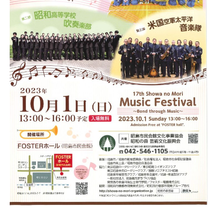
1
づ
日
く
り
協
会