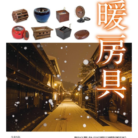
3
づ
日
く
り
協
会