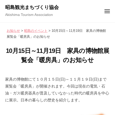
コ
ュ
昭島観光まちづくり協会
ー
ン
メ
Akishima Tourism Association
テ
ニ
ュ
ン
ー
お知らせ
>
昭島のイベント
>
10月15日～11月19日 家具の博物館
ツ
展覧会「暖房具」のお知らせ
へ
ス
10月15日～11月19日 家具の博物館展
キ
覧会「暖房具」のお知らせ
ッ
プ
2
b
/
0
y
0
家具の博物館にて１０月１５日(日)～１１月１９日(日)まで
2
昭
件
展覧会「暖房具」が開催されます。今回は現在の電気・石
3
島
の
油・ガス暖房器具が普及していなかった時代の暖房具を中心
年
観
コ
に展示。日本の暮らしの歴史を紹介します。
9
光
メ
月
ま
ン
1
ち
ト