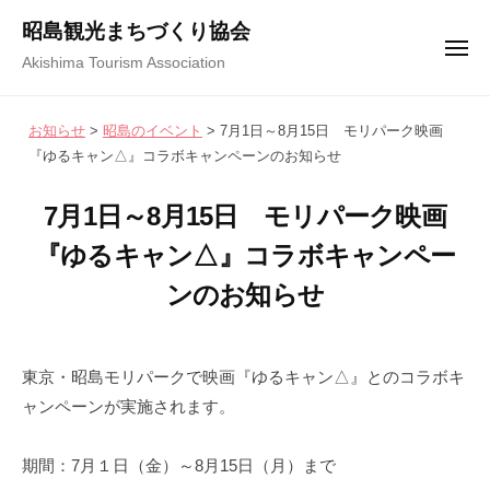
コ
ュ
昭島観光まちづくり協会
ー
ン
メ
Akishima Tourism Association
テ
ニ
ュ
ン
ー
お知らせ
>
昭島のイベント
>
7月1日～8月15日 モリパーク映画
ツ
『ゆるキャン△』コラボキャンペーンのお知らせ
へ
ス
7月1日～8月15日 モリパーク映画
キ
『ゆるキャン△』コラボキャンペー
ッ
プ
ンのお知らせ
2
b
/
0
y
0
東京・昭島モリパークで映画『ゆるキャン△』とのコラボキ
2
昭
件
ャンペーンが実施されます。
2
島
の
年
観
コ
期間：7月１日（金）～8月15日（月）まで
7
光
メ