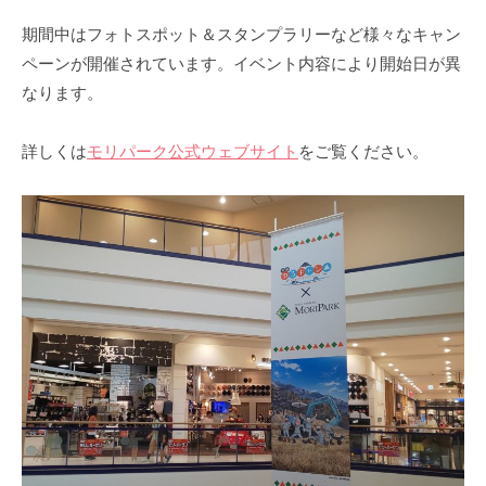
月
ま
ン
4
ち
ト
期間中はフォトスポット＆スタンプラリーなど様々なキャン
日
づ
ペーンが開催されています。イベント内容により開始日が異
く
なります。
り
協
詳しくは
モリパーク公式ウェブサイト
をご覧ください。
会