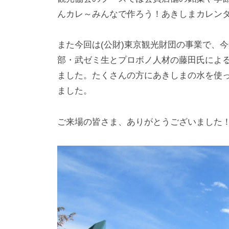
月
ち
ト
んカレ～みんなで作ろう！あきしまカレン
3
づ
日
く
また今回は(公財)東京観光財団の事業で、
り
部・武ゼミ生とプロボノ人材の藤田氏によ
協
ました。たくさんの方にあきしまの水を使
会
ました。
ご来場の皆さま、ありがとうございました