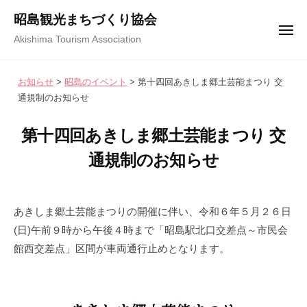
コ
ュ
昭島観光まちづくり協会
ー
ン
メ
Akishima Tourism Association
テ
ニ
ュ
ン
ー
お知らせ
>
昭島のイベント
>
第十四回あきしま郷土芸能まつり 交
ツ
通規制のお知らせ
へ
ス
第十四回あきしま郷土芸能まつり 交
キ
通規制のお知らせ
ッ
プ
2
b
/
0
y
0
あきしま郷土芸能まつりの開催に伴い、令和６年５月２６日
2
昭
件
(日)午前９時から午後４時まで「昭島駅北口交差点～市民会
4
島
の
館西交差点」区間が車両通行止めとなります。
年
観
コ
5
光
メ
月
ま
ン
9
ち
ト