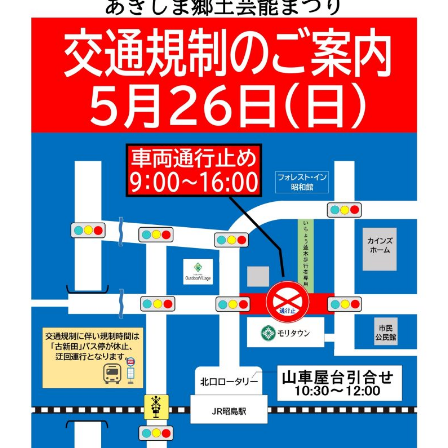
日
づ
く
り
協
会