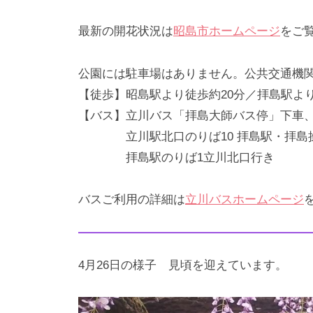
4
光
メ
最新の開花状況は
昭島市ホームページ
をご
月
ま
ン
1
ち
ト
8
づ
公園には駐車場はありません。公共交通機
日
く
【徒歩】昭島駅より徒歩約20分／拝島駅より
り
【バス】立川バス「拝島大師バス停」下車、
協
立川駅北口のりば10 拝島駅・拝島操
会
拝島駅のりば1立川北口行き
バスご利用の詳細は
立川バスホームページ
4月26日の様子 見頃を迎えています。