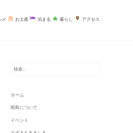
ルメ
お土産
泊まる
暮らし
アクセス
検
索:
ホーム
昭島について
イベント
みずまちあきしま