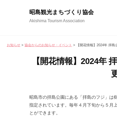
コ
ン
昭島観光まちづくり協会
テ
Akishima Tourism Association
ン
ツ
へ
お知らせ
>
協会からのお知らせ・イベント
>
【開花情報】2024年 拝島
ス
キ
【開花情報】2024年 
ッ
プ
2
b
/
0
y
0
昭島市の拝島公園にある「拝島のフジ」は
2
昭
件
指定されています。毎年４月下旬から５月
4
島
の
とができます。
年
観
コ