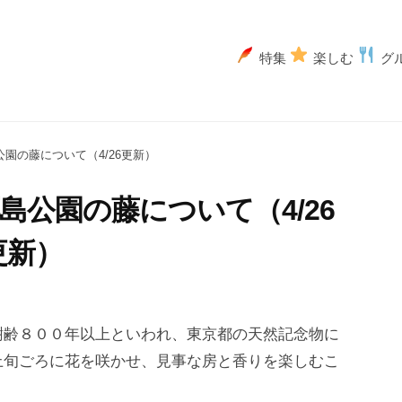
特集
楽しむ
グ
公園の藤について（4/26更新）
拝島公園の藤について（4/26
更新）
樹齢８００年以上といわれ、東京都の天然記念物に
上旬ごろに花を咲かせ、見事な房と香りを楽しむこ