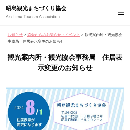
コ
ュ
昭島観光まちづくり協会
ー
ン
メ
Akishima Tourism Association
テ
ニ
ュ
ン
ー
お知らせ
>
協会からのお知らせ・イベント
>
観光案内所・観光協会
ツ
事務局 住居表示変更のお知らせ
へ
ス
観光案内所・観光協会事務局 住居表
キ
示変更のお知らせ
ッ
プ
2
b
/
0
y
0
2
昭
件
4
島
の
年
観
コ
7
光
メ
月
ま
ン
2
ち
ト