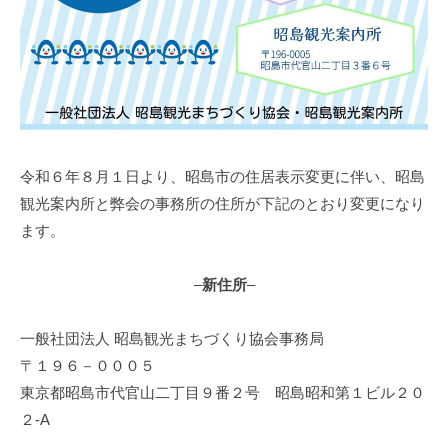
6
づ
日
く
り
協
会
令和６年８月１日より、昭島市の住居表示変更に伴い、昭島
観光案内所と弊会の事務所の住所が下記のとおり変更になり
ます。
–
新住所
–
一般社団法人 昭島観光まちづくり協会事務局
〒１９６－０００５
東京都昭島市代官山二丁目９番２号 昭島昭和第１ビル２０
２-A