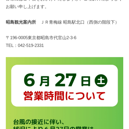
6
づ
お願い申し上げます。
日
く
り
昭島観光案内所
ＪＲ青梅線 昭島駅北口（西側の階段下）
協
会
〒196-0005東京都昭島市代官山2-3-6
TEL：042-519-2331