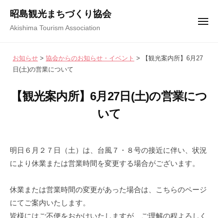
コ
ュ
昭島観光まちづくり協会
ー
ン
メ
Akishima Tourism Association
テ
ニ
ュ
ン
ー
お知らせ
>
協会からのお知らせ・イベント
>
【観光案内所】6月27
ツ
日(土)の営業について
へ
ス
【観光案内所】6月27日(土)の営業につ
キ
いて
ッ
プ
2
b
/
0
y
0
明日６月２７日（土）は、台風７・８号の接近に伴い、状況
2
昭
件
により休業または営業時間を変更する場合がございます。
6
島
の
年
観
コ
休業または営業時間の変更があった場合は、こちらのページ
6
光
メ
にてご案内いたします。
月
ま
ン
2
ち
ト
皆様にはご不便をおかけいたしますが、ご理解の程よろしく