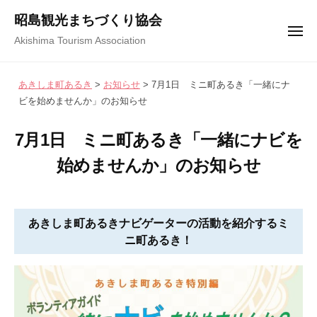
コ
ュ
昭島観光まちづくり協会
ー
ン
メ
Akishima Tourism Association
テ
ニ
ュ
ン
ー
あきしま町あるき
>
お知らせ
>
7月1日 ミニ町あるき「一緒にナ
ツ
ビを始めませんか」のお知らせ
へ
ス
7月1日 ミニ町あるき「一緒にナビを
キ
始めませんか」のお知らせ
ッ
プ
2
b
/
0
y
0
あきしま町あるきナビゲーターの活動を紹介するミ
2
昭
件
ニ町あるき！
4
島
の
年
観
コ
5
光
メ
月
ま
ン
1
ち
ト