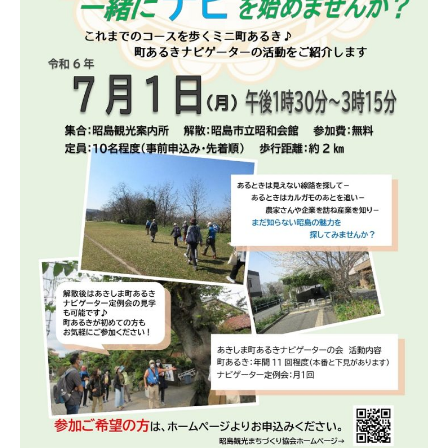
5
づ
日
く
り
協
会