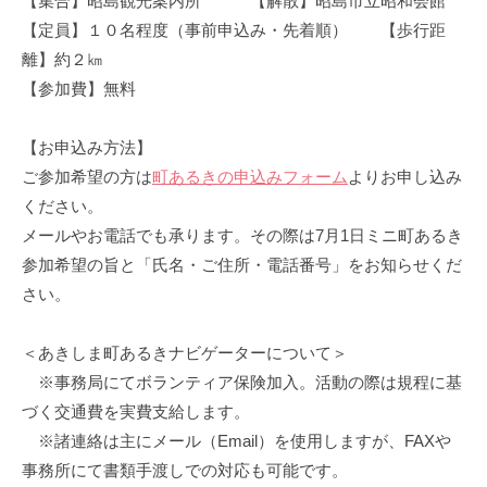
【集合】昭島観光案内所 【解散】昭島市立昭和会館
【定員】１０名程度（事前申込み・先着順） 【歩行距
離】約２㎞
【参加費】無料
【お申込み方法】
ご参加希望の方は
町あるきの申込みフォーム
よりお申し込み
ください。
メールやお電話でも承ります。その際は7月1日ミニ町あるき
参加希望の旨と「氏名・ご住所・電話番号」をお知らせくだ
さい。
＜あきしま町あるきナビゲーターについて＞
※事務局にてボランティア保険加入。活動の際は規程に基
づく交通費を実費支給します。
※諸連絡は主にメール（Email）を使用しますが、FAXや
事務所にて書類手渡しでの対応も可能です。