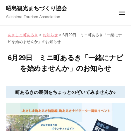
コ
ュ
昭島観光まちづくり協会
ー
ン
メ
Akishima Tourism Association
テ
ニ
ュ
ン
ー
あきしま町あるき
>
お知らせ
>
6月29日 ミニ町あるき「一緒にナ
ツ
ビを始めませんか」のお知らせ
へ
ス
6月29日 ミニ町あるき「一緒にナビ
キ
を始めませんか」のお知らせ
ッ
プ
2
b
/
0
y
0
町あるきの裏側をちょっとのぞいてみませんか♪
2
昭
件
6
島
の
年
観
コ
5
光
メ
月
ま
ン
1
ち
ト