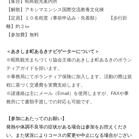
【集合】昭島観光案内所
【解散】アキシマエンシス国際交流教養文化棟
【定員】１０名程度（事前申込み・先着順） 【歩行距
離】約２㎞
【参加費】無料
＜あきしま町あるきナビゲーターについて＞
※昭島観光まちづくり協会主催のあきしま町あるきのボラン
ティアガイドを担います。
※事務局にてボランティア保険に加入します。活動の際は規
程に基づく交通費を実費支給します。
※諸連絡は主にメール（Email）を使用しますが、FAXや事
務所にて書類手渡しでの対応も可能です。
【参加にあたってのお願い】
発熱や体調不良等の症状がある場合は参加をお控えくださ
い。また状況によりコースの変更や中止になる場合がござい