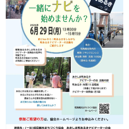
3
づ
日
く
り
協
会