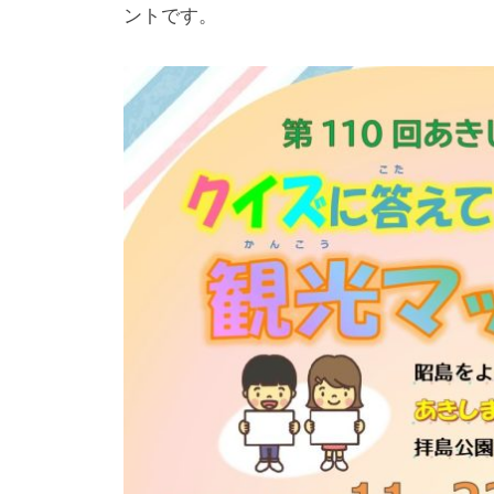
ントです。
1
光
メ
0
ま
ン
月
ち
ト
2
づ
9
く
日
り
協
会