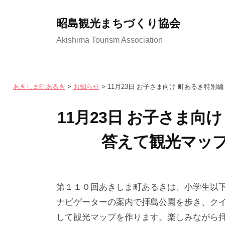
コ
ン
昭島観光まちづくり協会
テ
Akishima Tourism Association
ン
ツ
へ
あきしま町あるき
>
お知らせ
>
11月23日 お子さま向け 町あるき特
ス
キ
11月23日 お子さま向
ッ
答えて観光マッ
プ
2
b
/
0
y
0
第１１０回あきしま町あるきは、小学生以
2
昭
件
ナビゲーターの案内で拝島公園を歩き、ク
4
島
の
して観光マップを作ります。楽しみながら
年
観
コ