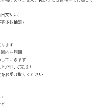
当日支払い）
応募多数抽選）
取ります
公園内を周回
めしていきます
1つ写して完成！
賞をお受け取りください
ム）
など