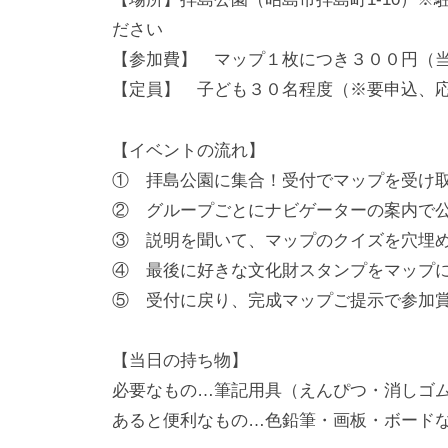
ださい
【参加費】 マップ１枚につき３００円（
【定員】 子ども３０名程度（※要申込、
【イベントの流れ】
① 拝島公園に集合！受付でマップを受け
② グループごとにナビゲーターの案内で
③ 説明を聞いて、マップのクイズを穴埋
④ 最後に好きな文化財スタンプをマップに
⑤ 受付に戻り、完成マップご提示で参加
【当日の持ち物】
必要なもの…筆記用具（えんぴつ・消しゴ
あると便利なもの…色鉛筆・画板・ボード