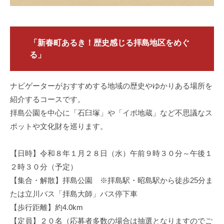
「
新春町あるき！歴史感じる拝島地区をめぐ
る
」
ナビゲーターがおすすめする地域の歴史やゆかりある場所を
紹介するコースです。
拝島公園を中心に「石臼塚」や「イボ地蔵」など不思議なス
ポットや文化財を巡ります。
【日時】令和８年１月２８日（水）午前９時３０分～午後１
２時３０分（予定）
【集合・解散】拝島公園 ※拝島駅・昭島駅から徒歩25分ま
たは立川バス「拝島大師」バス停下車
【歩行距離】約4.0km
【定員】２０名（応募者多数の場合は抽選となりますのでご