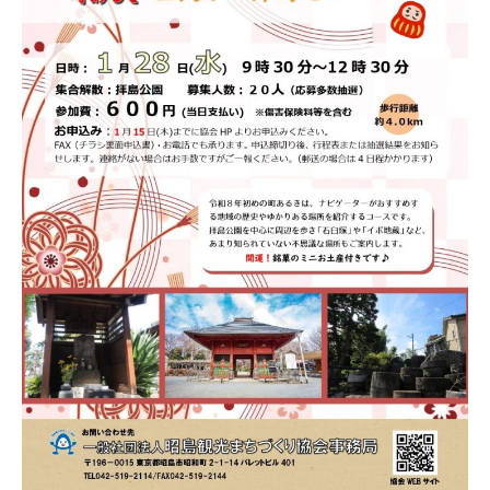
2
ま
ン
月
ち
ト
1
づ
2
く
日
り
協
会