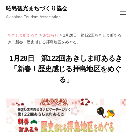
コ
ュ
昭島観光まちづくり協会
ー
ン
メ
Akishima Tourism Association
テ
ニ
ュ
ン
ー
あきしま町あるき
>
お知らせ
>
1月28日 第122回あきしま町ある
ツ
き「新春！歴史感じる拝島地区をめぐる」
へ
ス
1月28日 第122回あきしま町あるき
キ
「新春！歴史感じる拝島地区をめぐ
ッ
プ
る」
2
b
/
0
y
0
2
昭
件
5
島
の
年
観
コ
1
光
メ