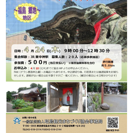
月
ま
ン
2
ち
ト
7
づ
日
く
り
協
会