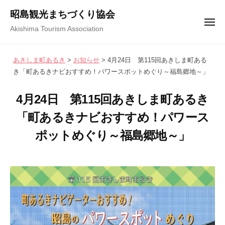
コ
ュ
昭島観光まちづくり協会
ー
ン
メ
Akishima Tourism Association
テ
ニ
ュ
ン
ー
あきしま町あるき
>
お知らせ
>
4月24日 第115回あきしま町ある
ツ
き「町あるきナビおすすめ！パワースポットめぐり～福島郷地～」
へ
ス
4月24日 第115回あきしま町あるき
キ
「町あるきナビおすすめ！パワース
ッ
プ
ポットめぐり～福島郷地～」
2
b
/
0
y
0
2
昭
件
5
島
の
年
観
コ
3
光
メ