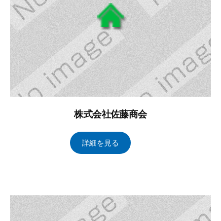
理
株式会社佐藤商会
2
b
/
詳細を見る
0
y
0
2
ト
件
4
ー
の
年
タ
コ
2
ル
メ
月
ブ
ン
1
レ
ト