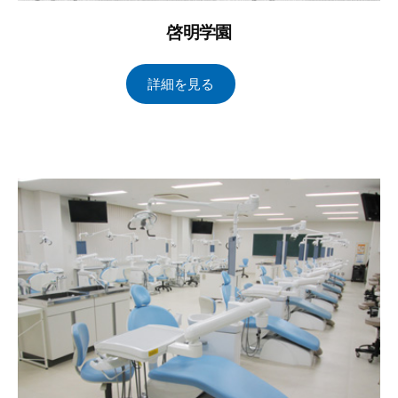
啓明学園
2
b
/
詳細を見る
0
y
0
2
ト
件
4
ー
の
年
タ
コ
1
ル
メ
月
ブ
ン
1
レ
ト
日
イ
ン
ズ
管
理