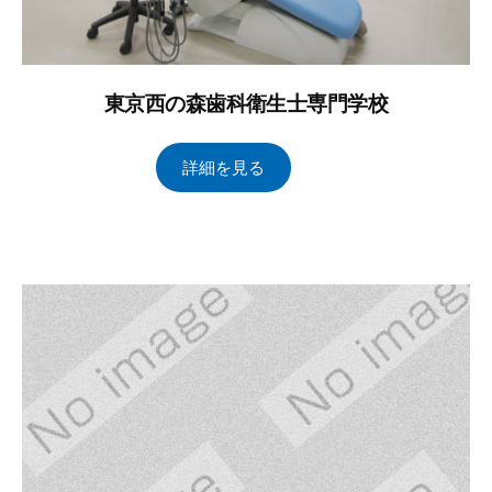
東京西の森歯科衛生士専門学校
2
b
/
詳細を見る
0
y
0
2
ト
件
4
ー
の
年
タ
コ
1
ル
メ
月
ブ
ン
1
レ
ト
日
イ
ン
ズ
管
理