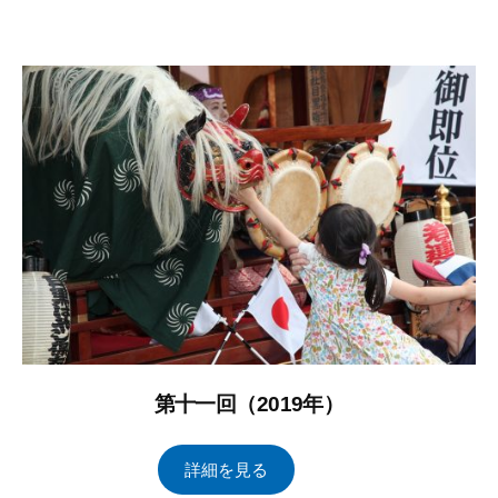
1
ー
の
年
タ
コ
1
ル
メ
1
ブ
ン
月
レ
ト
2
イ
6
ン
日
ズ
管
理
第十一回（2019年）
2
b
/
詳細を見る
0
y
0