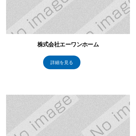
株式会社エーワンホーム
2
b
/
詳細を見る
0
y
0
2
ト
件
4
ー
の
年
タ
コ
2
ル
メ
月
ブ
ン
1
レ
ト
日
イ
ン
ズ
管