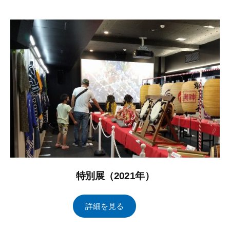
年
タ
コ
2
ル
メ
月
ブ
ン
1
レ
ト
日
イ
ン
ズ
管
理
特別展（2021年）
2
b
/
詳細を見る
0
y
0
2
ト
件