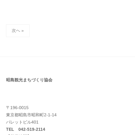
2
ト
件
1
ー
の
年
タ
コ
1
ル
メ
投
1
ブ
ン
次へ »
稿
月
レ
ト
2
イ
ナ
6
ン
ビ
日
ズ
ゲ
管
ー
理
シ
昭島観光まちづくり協会
ョ
ン
〒196-0015
東京都昭島市昭和町2-1-14
パレットビル401
TEL 042-519-2114