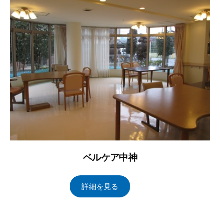
1
レ
ト
日
イ
ン
ズ
管
理
ベルケア中神
2
b
/
詳細を見る
0
y
0
2
ト
件
3
ー
の