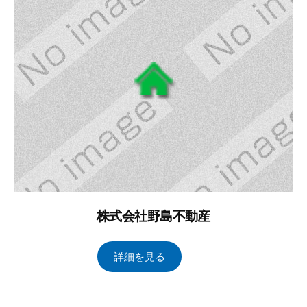
日
イ
ン
ズ
管
理
株式会社野島不動産
2
b
/
詳細を見る
0
y
0
2
ト
件
4
ー
の