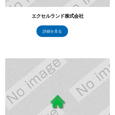
エクセルランド株式会社
2
b
/
詳細を見る
0
y
0
2
ト
件
4
ー
の
年
タ
コ
2
ル
メ
月
ブ
ン
1
レ
ト
日
イ
ン
ズ
管
理