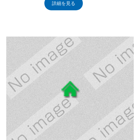
詳細を見る
0
y
0
2
ト
件
4
ー
の
年
タ
コ
2
ル
メ
月
ブ
ン
1
レ
ト
日
イ
ン
ズ
管
理