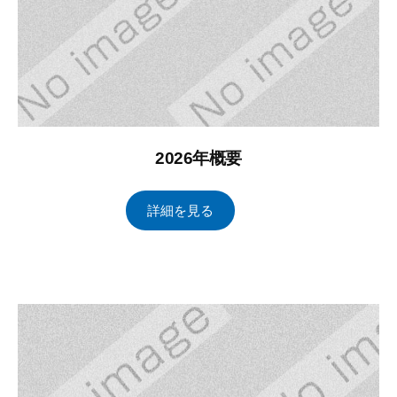
2026年概要
2
b
詳細を見る
0
y
2
ト
3
ー
年
タ
4
ル
月
ブ
1
レ
日
イ
ン