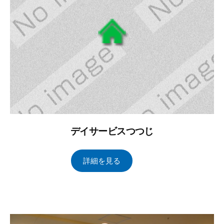
ズ
管
理
デイサービスつつじ
2
b
/
詳細を見る
0
y
0
2
ト
件
3
ー
の
年
タ
コ
2
ル
メ
月
ブ
ン