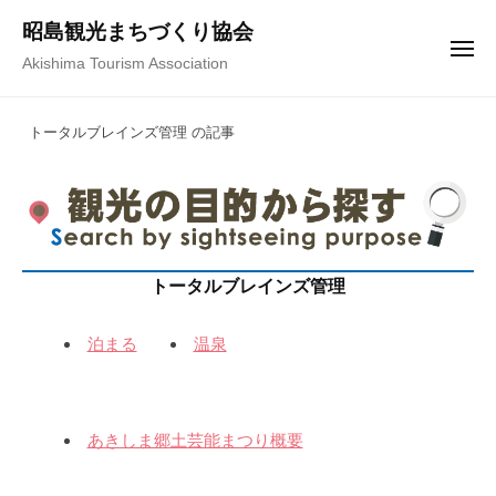
コ
ュ
昭島観光まちづくり協会
ー
ン
メ
Akishima Tourism Association
テ
ニ
ュ
ン
ー
トータルブレインズ管理 の記事
ツ
へ
ス
キ
ッ
プ
トータルブレインズ管理
泊まる
温泉
あきしま郷土芸能まつり概要