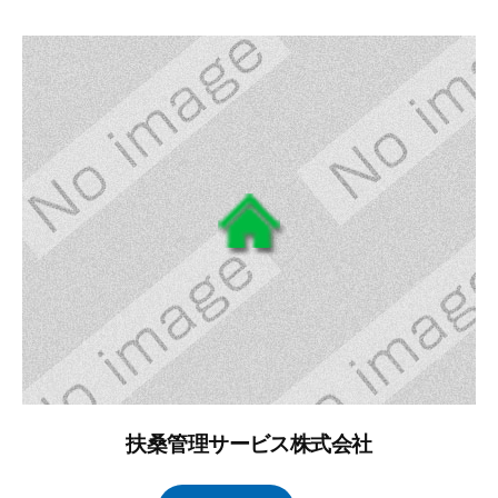
年
タ
コ
2
ル
メ
月
ブ
ン
1
レ
ト
日
イ
ン
ズ
管
理
扶桑管理サービス株式会社
2
b
/